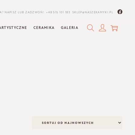
A? NAPISZ LUB ZADZWOŃ!
+48 515 101 183
SKLEP@NASZEKAMYKI.PL
ARTYSTYCZNE
CERAMIKA
GALERIA
I