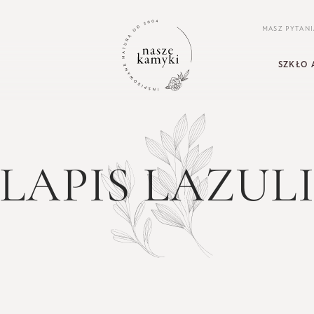
MASZ PYTANI
SZKŁO 
LAPIS LAZUL