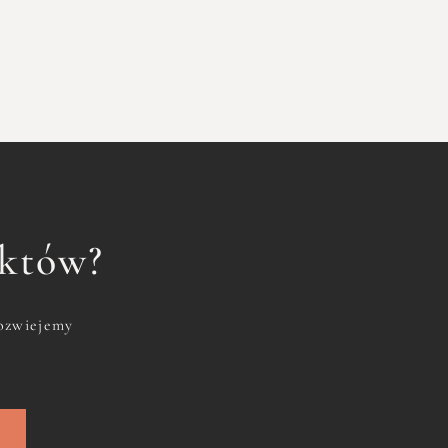
uktów?
rozwiejemy